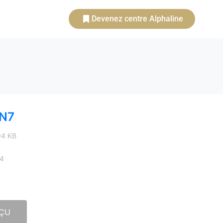
Devenez centre Alphaline
-N7
.94 KB
24
ÇU