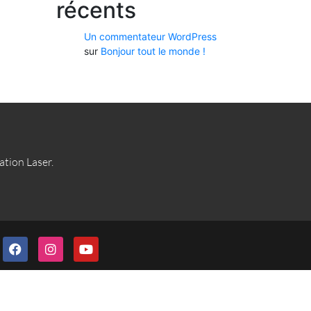
récents
Un commentateur WordPress
sur
Bonjour tout le monde !
lation Laser.