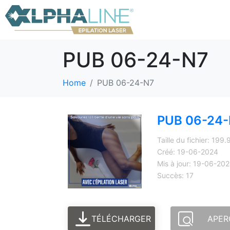
PUB 06-24-N7
Home
PUB 06-24-N7
PUB 06-24
Taille du fichier: 199
Créé: 19-06-2024
Mis à jour: 19-06-20
Succès: 17
TÉLÉCHARGER
APER