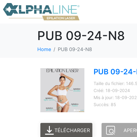
PUB 09-24-N8
Home
PUB 09-24-N8
PUB 09-24
Taille du fichier: 146
Créé: 18-09-2024
Mis à jour: 18-09-20
Succès: 85
TÉLÉCHARGER
APER