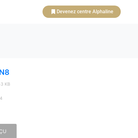
Devenez centre Alphaline
-N8
.53 KB
24
ÇU