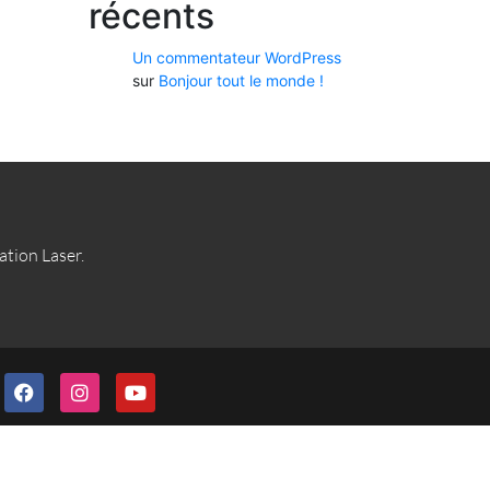
récents
Un commentateur WordPress
sur
Bonjour tout le monde !
lation Laser.