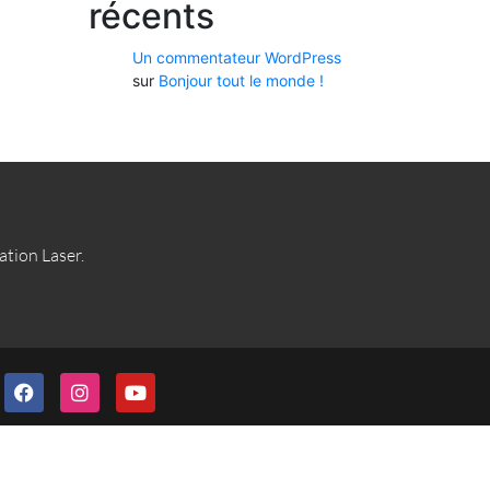
récents
Un commentateur WordPress
sur
Bonjour tout le monde !
lation Laser.