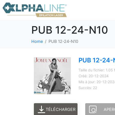
PUB 12-24-N10
Home
PUB 12-24-N10
PUB 12-24-
Taille du fichier: 1.05
Créé: 20-12-2024
Mis à jour: 20-12-202
Succès: 22
TÉLÉCHARGER
APER