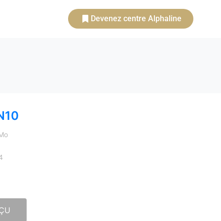
Devenez centre Alphaline
N10
 Mo
4
ÇU