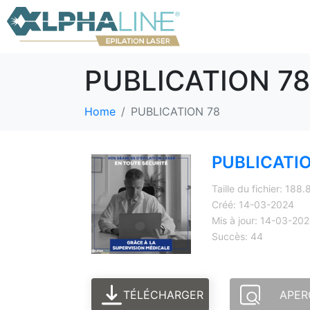
PUBLICATION 78
Home
PUBLICATION 78
PUBLICATI
Taille du fichier: 188
Créé: 14-03-2024
Mis à jour: 14-03-20
Succès: 44
TÉLÉCHARGER
APER