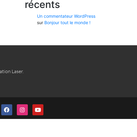
récents
Un commentateur WordPress
sur
Bonjour tout le monde !
lation Laser.