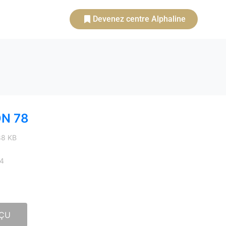
Devenez centre Alphaline
ON 78
.88 KB
24
ÇU