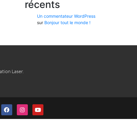
récents
Un commentateur WordPress
sur
Bonjour tout le monde !
lation Laser.