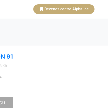
Devenez centre Alphaline
N 91
23 KB
24
ÇU